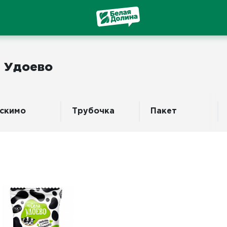
а Удоево
скимо
Трубочка
Пакет