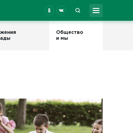
жения
Общество
рады
и мы