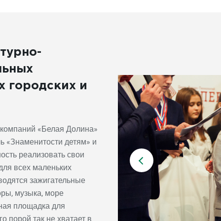
турно-
льных
х городских и
ы компаний «Белая Долина»
ь «Знаменитости детям» и
ость реализовать свои
 для всех маленьких
оводятся зажигательные
оры, музыка, море
ьная площадка для
о порой так не хватает в