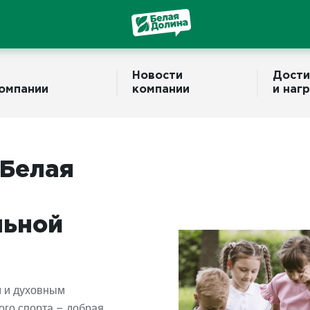
Новости
Дости
компании
компании
и наг
«Белая
льной
м и духовным
ого спорта – добрая