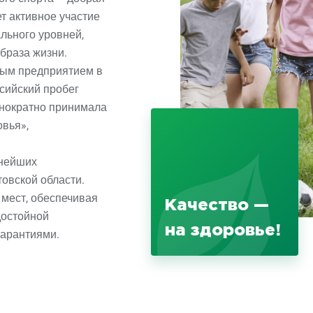
т активное участие
льного уровней,
браза жизни.
вым предприятием в
ссийский пробег
днократно принимала
овья»,
пнейших
овской области.
мест, обеспечивая
Качество —
достойной
на здоровье!
гарантиями.