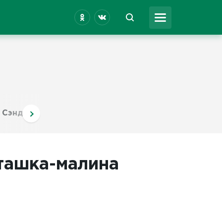
Сэндвич
ташка-малина