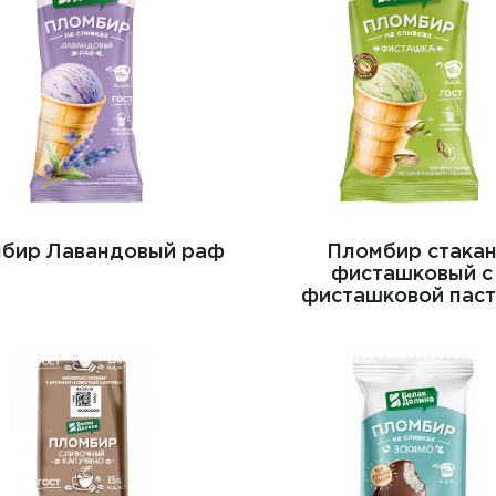
бир Лавандовый раф
Пломбир стака
фисташковый с
фисташковой пас