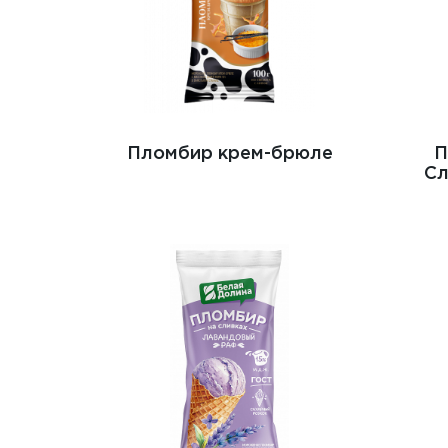
Пломбир крем-брюле
П
Сл