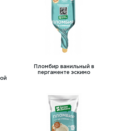
н
Пломбир ванильный в
пергаменте эскимо
той