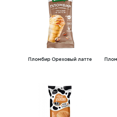
Пломбир Ореховый латте
Плом