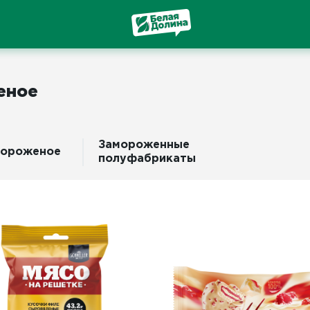
еное
Замороженные
ороженое
полуфабрикаты