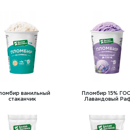
ломбир ванильный
Пломбир 15% ГО
стаканчик
Лавандовый Ра