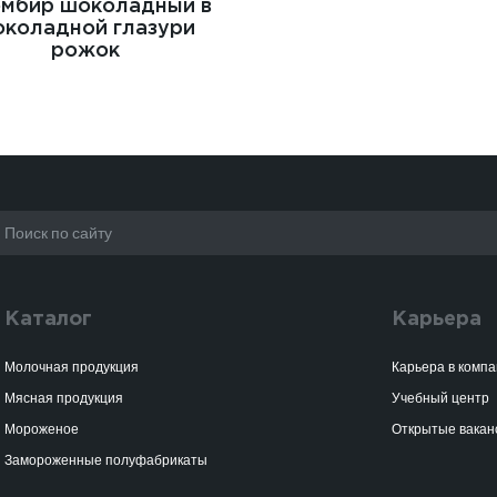
мбир шоколадный в
коладной глазури
рожок
Каталог
Карьера
Молочная продукция
Карьера в комп
Мясная продукция
Учебный центр
Мороженое
Открытые вакан
Замороженные полуфабрикаты