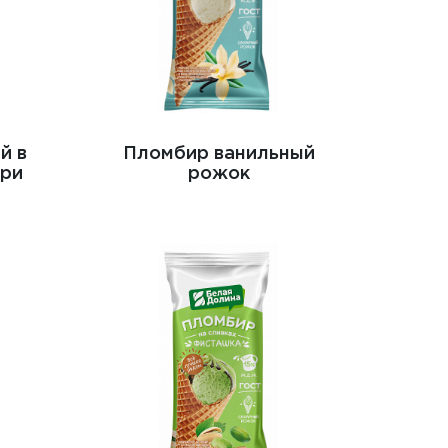
й в
Пломбир ванильный
ури
рожок