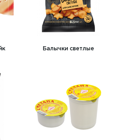
йк
Балычки светлые