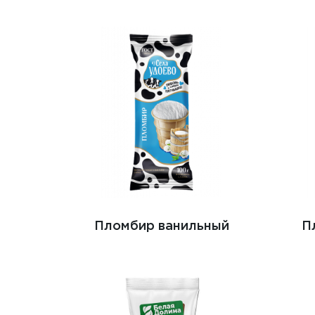
Пломбир ванильный
П