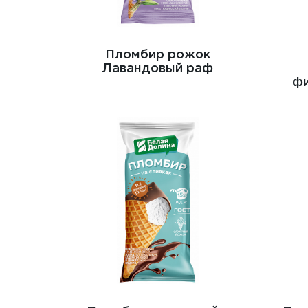
Пломбир рожок
Лавандовый раф
фи