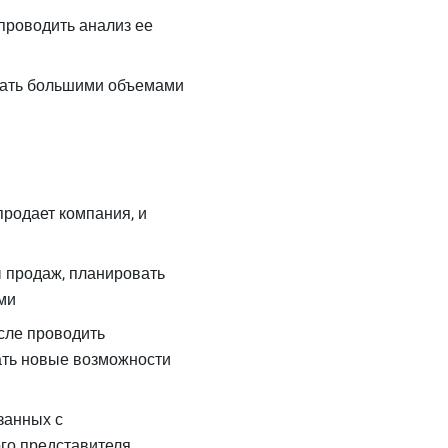
проводить анализ ее
вать большими объемами
продает компания, и
 продаж, планировать
ми
исле проводить
ать новые возможности
занных с
го представителя