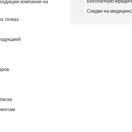
Бесплатную юридич
родукции компании на
Скидки на медицинс
х точках
родукцией
оров
писки
лиентам