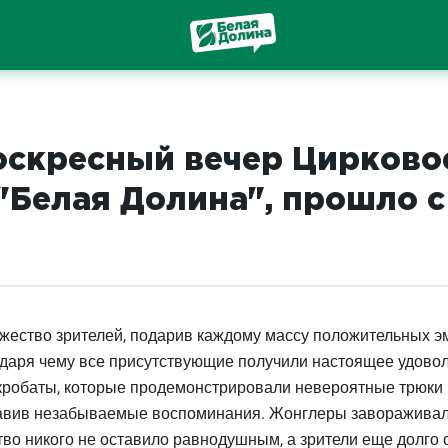
оскресный вечер Цирково
"Белая Долина", прошло 
ество зрителей, подарив каждому массу положительных эм
одаря чему все присутствующие получили настоящее удовол
кробаты, которые продемонстрировали невероятные трюки
ставив незабываемые воспоминания. Жонглеры заворажива
тво никого не оставило равнодушным, а зрители еще долго